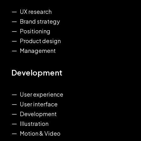
UX research
Brand strategy
Positioning
Product design
Management
Development
User experience
User interface
Development
Illustration
Motion & Video